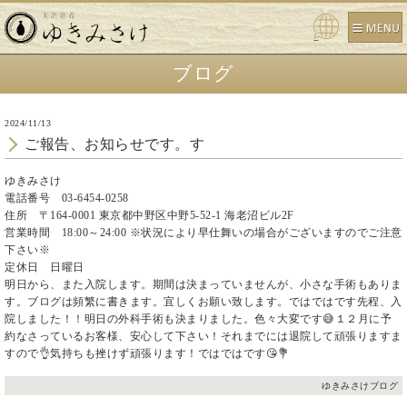
Powe
red b
ブログ
y
2024/11/13
ご報告、お知らせです。す
ゆきみさけ
電話番号 03-6454-0258
住所 〒164-0001 東京都中野区中野5-52-1 海老沼ビル2F
営業時間 18:00～24:00 ※状況により早仕舞いの場合がございますのでご注意
下さい※
定休日 日曜日
明日から、また入院します。期間は決まっていませんが、小さな手術もありま
す。ブログは頻繁に書きます。宜しくお願い致します。ではではです先程、入
院しました！！明日の外科手術も決まりました。色々大変です😅１２月に予
約なさっているお客様、安心して下さい！それまでには退院して頑張りますま
すので👌気持ちも挫けず頑張ります！ではではです😘💐
ゆきみさけブログ